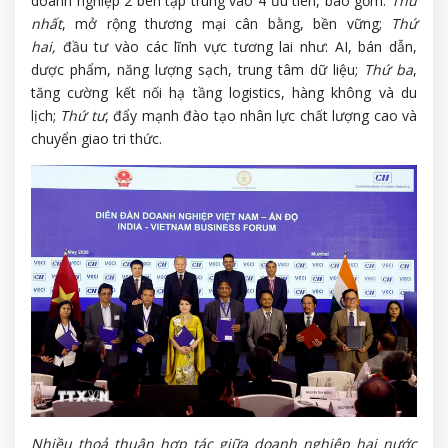
doanh nghiệp 2 bên tập trung vào 4 ưu tiên, bao gồm:
Thứ
nhất
, mở rộng thương mại cân bằng, bền vững;
Thứ
hai,
đầu tư vào các lĩnh vực tương lai như: AI, bán dẫn,
dược phẩm, năng lượng sạch, trung tâm dữ liệu;
Thứ ba
,
tăng cường kết nối hạ tầng logistics, hàng không và du
lịch;
Thứ tư
, đẩy mạnh đào tạo nhân lực chất lượng cao và
chuyển giao tri thức.
Nhiều thoả thuận hợp tác giữa doanh nghiệp hai nước