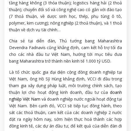
tầng hàng không (3 thỏa thuận); logistics hàng hải (2 thoả
thuận); chuyển đổi số và công nghệ cao có gắn với đào tạo
(7 thoả thuận, về dược sinh học, thép, phụ tùng ô tô,
polymer, kim cương); nông nghiệp (2 thoả thuận), và 1 thoả
thuận về dịch vụ tài chính…
Chia sẻ tại diễn đàn, Thủ tướng bang Maharashtra
Devendra Fadnavis cũng khẳng định, cam kết hỗ trợ tối đa
cho các nhà đầu tư Việt Nam, hướng tới mục tiêu đưa
bang Maharashtra trở thành nền kinh tế 1.000 tỷ USD.
Là tổ chức quốc gia đại diện cộng đồng doanh nghiệp tại
Việt Nam, ông Hồ Sỹ Hùng khẳng định, VCCI đi đầu trong
tham gia xây dựng pháp luật, môi trường chính sách, tạo
thuận lợi cho hoạt động kinh doanh, đầu tư của
doanh
nghiệp Việt Nam
và doanh nghiệp nước ngoài hoạt động tại
Việt Nam. Bên cạnh đó, VCCI sẽ tiếp tục đồng hành, theo
sát các thoả thuận, cam kết của các doanh nghiệp 2 nước
đặt ra ngày hôm nay, sớm hiện thực hoá thành các hợp
đồng kinh tế, các dự án đầu tư, để kết quả của diễn đàn đi